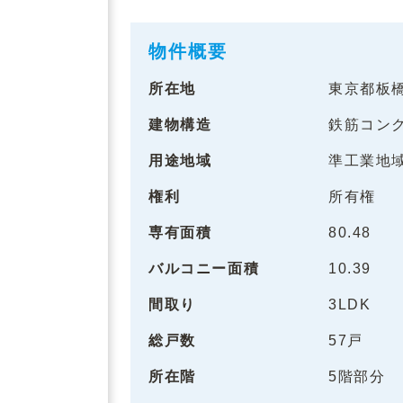
物件概要
所在地
東京都板
建物構造
鉄筋コン
用途地域
準工業地
権利
所有権
専有面積
80.48
バルコニー面積
10.39
間取り
3LDK
総戸数
57戸
所在階
5階部分