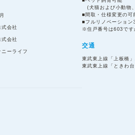
■ペット飼育可能
(犬猫および小動物、
■間取・仕様変更の可
1月
■フルリノベーション
株式会社
※住戸番号は603で
株式会社
交通
サニーライフ
東武東上線「上板橋」
東武東上線「ときわ台