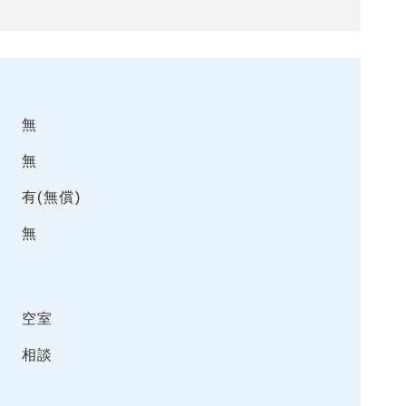
無
無
有(無償)
無
空室
相談