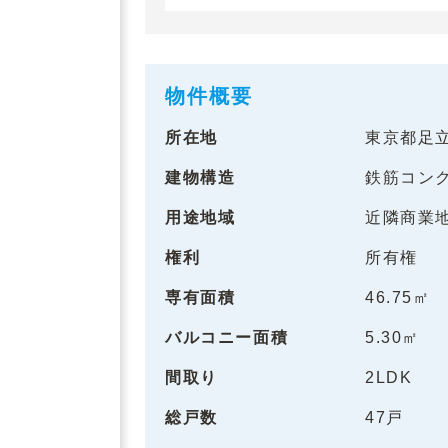
物件概要
所在地
東京都足
建物構造
鉄筋コン
用途地域
近隣商業
権利
所有権
専有面積
46.75㎡
バルコニー面積
5.30㎡
間取り
2LDK
総戸数
47戸