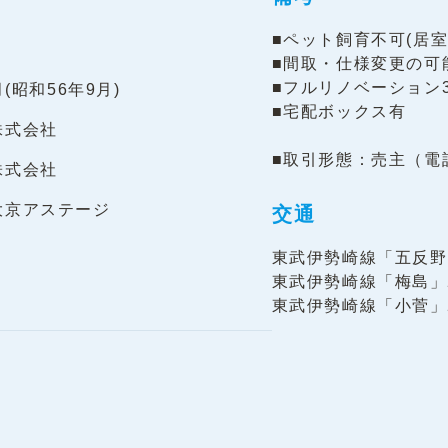
■ペット飼育不可(居
■間取・仕様変更の可
■フルリノベーション
月(昭和56年9月)
■宅配ボックス有
株式会社
■取引形態：売主（電話番
株式会社
大京アステージ
交通
東武伊勢崎線「五反野
東武伊勢崎線「梅島」
東武伊勢崎線「小菅」