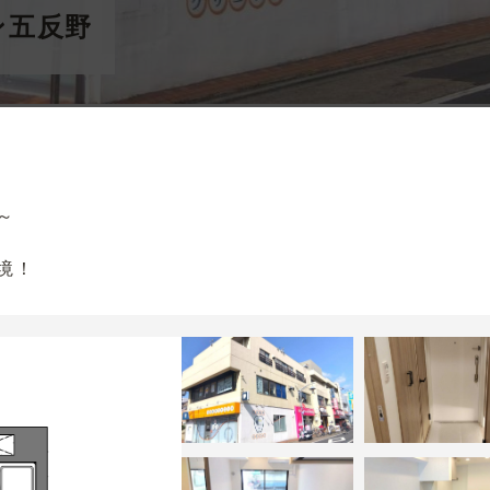
ン五反野
～
境！