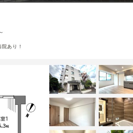
～
病院あり！