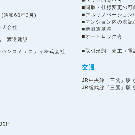
■ペット飼育不可
■間取・仕様変更の可
■フルリノベーション
月(昭和60年3月)
■マンション内の表記
株式会社
■新耐震基準
■オートロック有
丸二渡邊建設
■取引形態：売主（電話番
ーバンコミュニティ株式会社
交通
JR中央線「三鷹」駅 
JR総武線「三鷹」駅 
00円