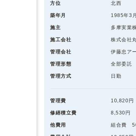
方位
北西
築年月
1985年3
施主
多摩実業
施工会社
株式会社
管理会社
伊藤忠ア
管理形態
全部委託
管理方式
日勤
管理費
10,820円
修繕積立費
8,530円
他費用
組合費 5