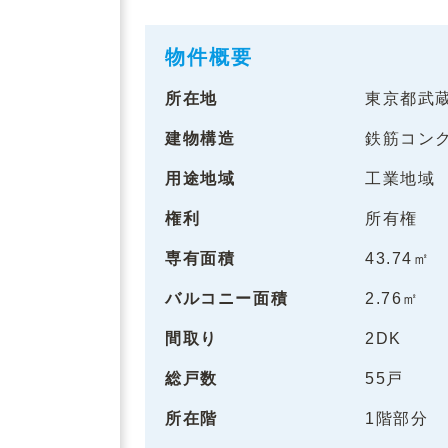
物件概要
所在地
東京都武
建物構造
鉄筋コン
用途地域
工業地域
権利
所有権
専有面積
43.74㎡
バルコニー面積
2.76㎡
間取り
2DK
総戸数
55戸
所在階
1階部分