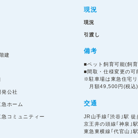
現況
現況
引渡し
備考
8階建
■ペット飼育可能(飼育
■間取・仕様変更の可
※駐車場は東急住宅リ
月
月額49,500円(税込)
開発公社
交通
東急ホーム
東急コミュニティー
JR山手線｢渋谷｣駅 徒
京王井の頭線｢神泉｣駅
東急東横線｢代官山｣駅