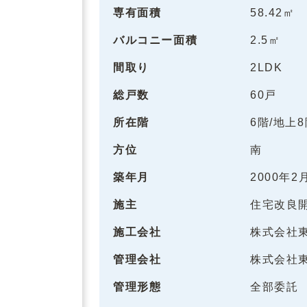
専有面積
58.42㎡
バルコニー面積
2.5㎡
間取り
2LDK
総戸数
60戸
所在階
6階/地上
方位
南
築年月
2000年2
施主
住宅改良
施工会社
株式会社
管理会社
株式会社
管理形態
全部委託