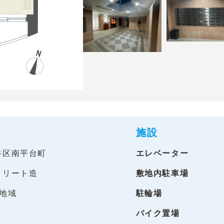
施設
谷区南平台町
エレベーター
クリート造
敷地内駐車場
居地域
駐輪場
バイク置場