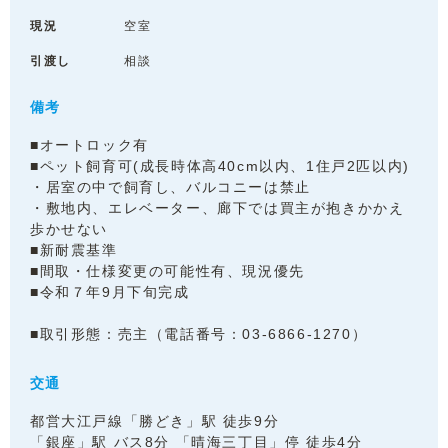
現況
空室
引渡し
相談
備考
■オートロック有
■ペット飼育可(成長時体高40cm以内、1住戸2匹以内)
・居室の中で飼育し、バルコニーは禁止
・敷地内、エレベーター、廊下では買主が抱きかかえ
歩かせない
■新耐震基準
■間取・仕様変更の可能性有、現況優先
■令和７年9月下旬完成
■取引形態：売主（電話番号：03-6866-1270）
交通
都営大江戸線「勝どき」駅 徒歩9分
「銀座」駅 バス8分 「晴海三丁目」停 徒歩4分