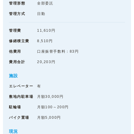
管理形態
全部委託
管理方式
日勤
管理費
11,610円
修繕積立費
8,510円
他費用
口座振替手数料：83円
費用合計
20,203円
施設
エレベーター
有
敷地内駐車場
月額30,000円
駐輪場
月額100～200円
バイク置場
月額5,000円
現況