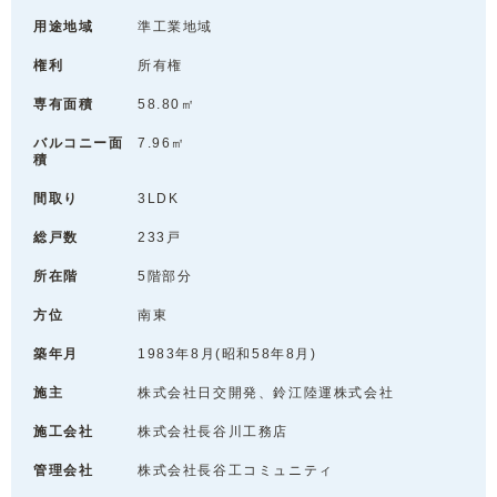
用途地域
準工業地域
権利
所有権
専有面積
58.80㎡
バルコニー面
7.96㎡
積
間取り
3LDK
総戸数
233戸
所在階
5階部分
方位
南東
築年月
1983年8月(昭和58年8月)
施主
株式会社日交開発、鈴江陸運株式会社
施工会社
株式会社長谷川工務店
管理会社
株式会社長谷工コミュニティ