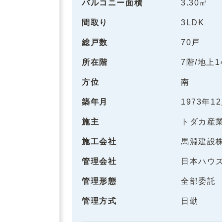
バルコニー面積
3.30㎡
間取り
3LDK
総戸数
70戸
所在階
7階/地上
方位
南
築年月
1973年1
施主
トダカ産
施工会社
馬淵建設
管理会社
日本ハウ
管理形態
全部委託
管理方式
日勤