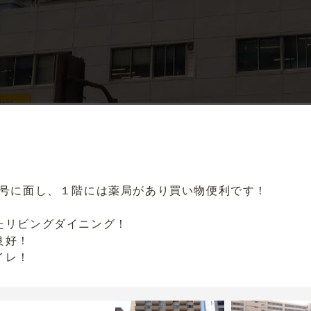
０号に面し、１階には薬局があり買い物便利です！
たリビングダイニング！
良好！
イレ！